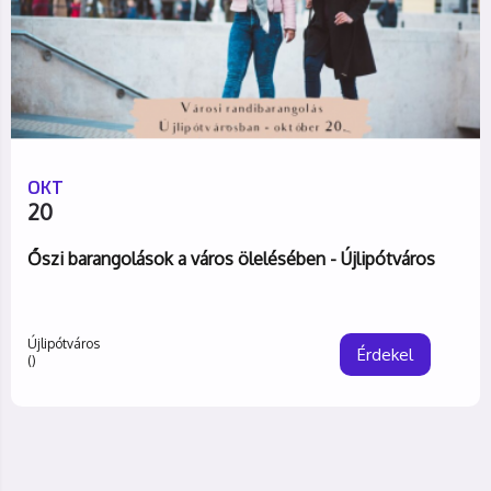
OKT
20
Őszi barangolások a város ölelésében - Újlipótváros
Újlipótváros
Érdekel
()