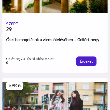
SZEPT
29
Őszi barangolások a város ölelésében – Gellért-hegy
Gellért-hegy, a Búsuló Juhász mellett
Érdekel
()
14 990 Ft