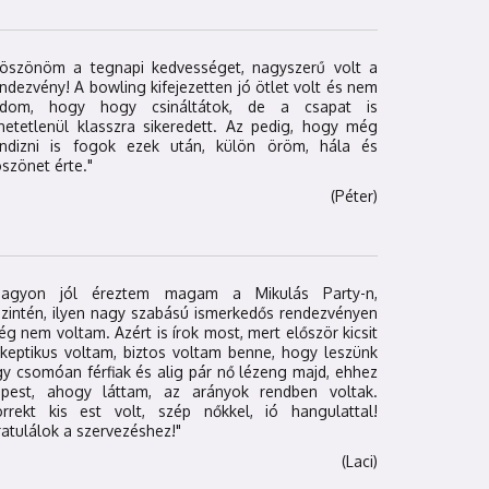
Köszönöm a tegnapi kedvességet, nagyszerű volt a
ndezvény! A bowling kifejezetten jó ötlet volt és nem
udom, hogy hogy csináltátok, de a csapat is
hetetlenül klasszra sikeredett. Az pedig, hogy még
andizni is fogok ezek után, külön öröm, hála és
szönet érte."
(Péter)
Nagyon jól éreztem magam a Mikulás Party-n,
zintén, ilyen nagy szabású ismerkedős rendezvényen
g nem voltam. Azért is írok most, mert először kicsit
keptikus voltam, biztos voltam benne, hogy leszünk
y csomóan férfiak és alig pár nő lézeng majd, ehhez
épest, ahogy láttam, az arányok rendben voltak.
orrekt kis est volt, szép nőkkel, ió hangulattal!
atulálok a szervezéshez!"
(Laci)