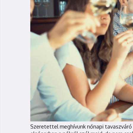
Szeretettel meghívunk nőnapi tavaszváró