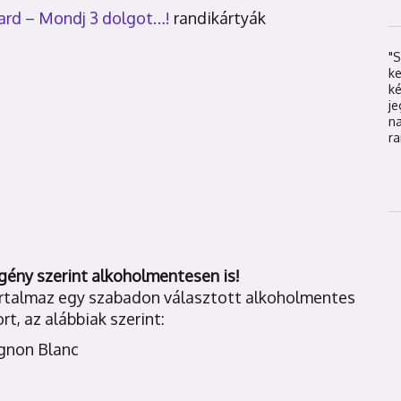
ard – Mondj 3 dolgot…!
randikártyák
"S
k
k
j
na
ra
 igény szerint alkoholmentesen is!
artalmaz egy szabadon választott alkoholmentes
t, az alábbiak szerint:
ignon Blanc