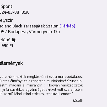
dőpont:
024-03-08 18:30
elyszín:
ed and Black Társasjáték Szalon
(Térkép)
1052 Budapest, Vármegye u. 17.)
elépődíj:
4 990 Ft
élemények
Szeretném nektek megköszönni ezt a mai csodálatos,
ületes élményt és a rengeteg munkátokat! Szuper jól
reztm magam a minirandin :) Hogyan varázsoltatok
nyi fantasztikus egyéniséget akikkel volt szerencsém
lálkozni? Mind, mind érdekes, rendkívüli ember."
(Zsófi)