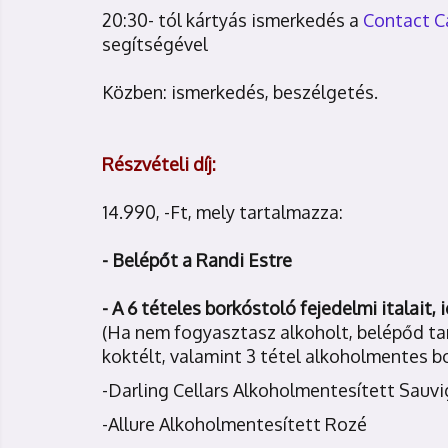
20:30- tól kártyás ismerkedés a
Contact C
segítségével
Közben: ismerkedés, beszélgetés.
Részvételi díj:
14.990, -Ft, mely tartalmazza:
- Belépőt a Randi Estre
- A 6 tételes borkóstoló fejedelmi italait,
(Ha nem fogyasztasz alkoholt, belépőd t
koktélt, valamint 3 tétel alkoholmentes bor
-Darling Cellars Alkoholmentesített Sauv
-Allure Alkoholmentesített Rozé