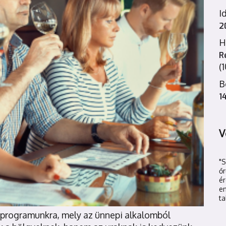
I
2
H
R
(
B
1
V
"
őr
é
en
ta
 programunkra, mely az ünnepi alkalomból