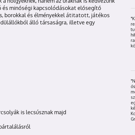
ak a hölgyeknek, hanem az uraknak is kedvezünk
ló és minőségi kapcsolódásokat elősegítő
, borokkal és élményekkel átitatott, játékos
"
ülállókból álló társaságra, illetve egy
re
t
hi
r
kö
"
ős
mé
sz
eg
k
rcsolyák is lecsúsznak majd
K
Gr
pártalálásról