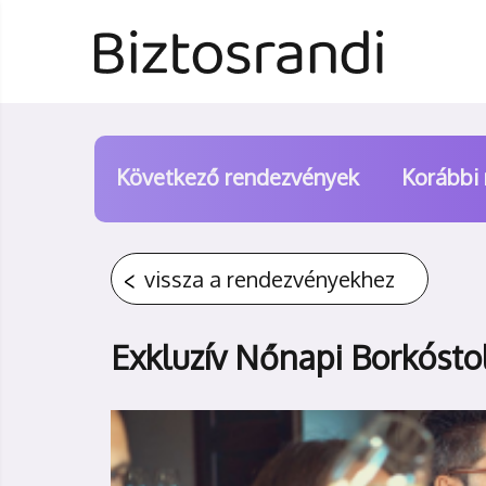
Következő rendezvények
Korábbi
vissza a rendezvényekhez
Exkluzív Nőnapi Borkósto