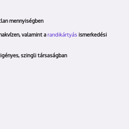
látlan mennyiségben
makvízen,
valamint a
randikártyás
ismerkedési
 igényes, szingli társaságban