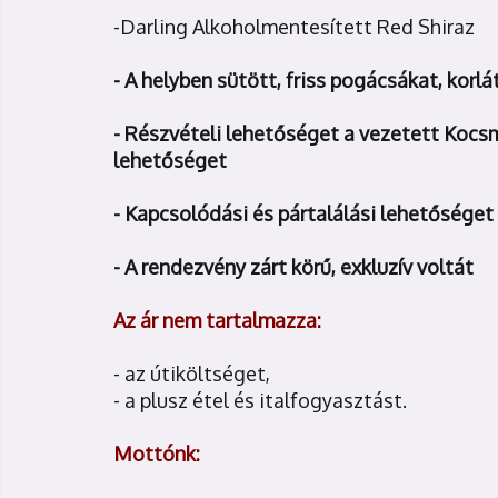
-Darling Alkoholmentesített Red Shiraz
- A helyben sütött, friss pogácsákat, kor
- Részvételi lehetőséget a vezetett Kocs
lehetőséget
- Kapcsolódási és pártalálási lehetőséget
- A rendezvény zárt körű, exkluzív voltát
Az ár nem tartalmazza:
- az útiköltséget,
- a plusz étel és italfogyasztást.
Mottónk: