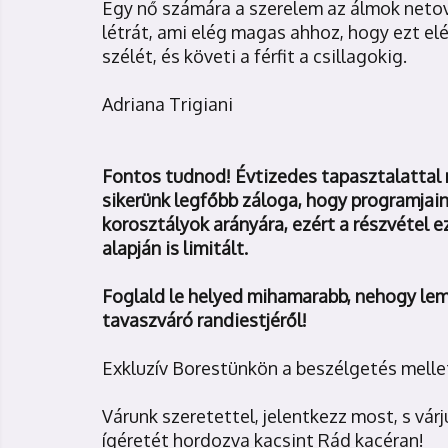
Egy nő számára a szerelem az álmok netová
létrát, ami elég magas ahhoz, hogy ezt elér
szélét, és követi a férfit a csillagokig.
Adriana Trigiani
Fontos tudnod! Évtizedes tapasztalattal
sikerünk legfőbb záloga, hogy programjai
korosztályok arányára, ezért a részvétel e
alapján is limitált.
Foglald le helyed mihamarabb, nehogy lema
tavaszváró randiestjéről!
Exkluzív Borestünkön a beszélgetés melle
Várunk szeretettel, jelentkezz most, s vár
ígéretét hordozva kacsint Rád kacéran!