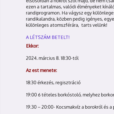
elsősorban a nőkről szól majd, de nem cs
ezen a tartalmas, valódi élményeket kíná
randiprogramon. Ha vágysz egy különleges
randikalandra, közben pedig igényes, egyed
különleges atomszférára, tarts velünk!
A LÉTSZÁM BETELT!
Ekkor:
2024. március 8. 18:30-tól
Az est menete:
18:30 érkezés, regisztráció
19:00 6 tételes borkóstoló, melyhez borko
19.30 – 20:00- Kocsmakvíz a borokról és a 