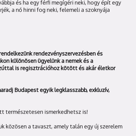
bbja és ha egy férfi megígéri neki, hogy épít egy
jék, a nő hinni fog neki, felemeli a szoknyája
 rendelkezünk rendezvényszervezésben és
nkon különösen ügyelünk a nemek és a
zúttal is regisztrációhoz kötött és akár életkor
radj Budapest egyik legklasszabb, exkluzív,
tt természetesen ismerkedhetsz is!
juk közösen a tavaszt, amely talán egy új szerelem