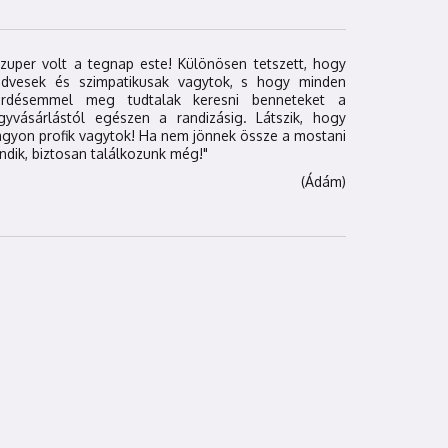
zuper volt a tegnap este! Különösen tetszett, hogy
edvesek és szimpatikusak vagytok, s hogy minden
érdésemmel meg tudtalak keresni benneteket a
egyvásárlástól egészen a randizásig. Látszik, hogy
gyon profik vagytok! Ha nem jönnek össze a mostani
ndik, biztosan találkozunk még!"
(Ádám)