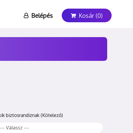
Belépés
Kosár (0)
kik biztosrandiznak